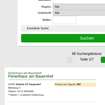
Region:
Unterkunft:
Betten:
Erweiterte Suche
68 Suchergebnisse
Seite 1/7
Ferienhaus am Bauernhof
Ferienhaus am Bauernhof
01855
Sebnitz OT Saupsdorf
Person pro Tag ab:
25€
Mittelweg 5
Telefon: 0172 6964986
7 Betten + zusätzlich Aufbettung