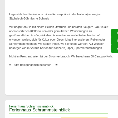
Urgemütliches Ferienhaus mit viel Atmosphäre in der Nationalparkregion
Sächsisch-Böhmische Schweiz!
Wir begrüßen Sie mit einem kleinen Umtrunk und beraten Sie gern. Ob Sie auf
abenteuerlichen Klettertouren oder gemütlichen Wanderungen zu
gastfreundlichen Ausflugslokalen die atemberaubende Felsenlandschaft
erkunden wollen, sich für Kultur oder Geschichte interessieren, Reiten oder
Schwimmen möchten: Wir sagen Ihnen, wo sie fündig werden. Auf Wunsch
besorgen wir im Voraus Karten für Konzerte, Oper, Sportveranstaltungen...
Nicht im Preis enthalten ist der Stromverbrauch. Wir berechnen 30 Cent pro Kwh.
!!!--Bitte Belegungsplan beachten ---!!!
.
Ferienhaus Schrammsteinblick
Ferienhaus Schrammsteinblick