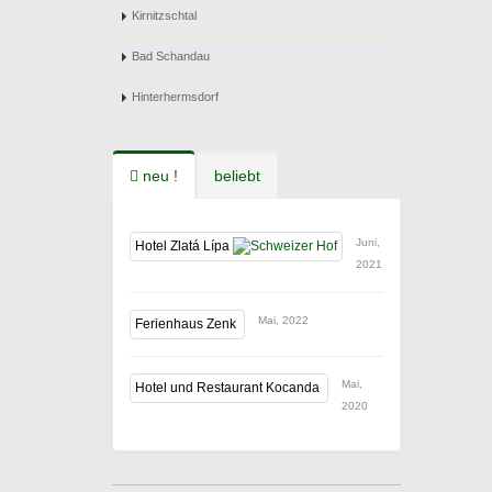
Kirnitzschtal
Bad Schandau
Hinterhermsdorf
neu !
beliebt
Juni,
Hotel Zlatá Lípa
2021
Mai, 2022
Ferienhaus Zenk
Mai,
Hotel und Restaurant Kocanda
2020