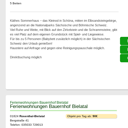
5 Betten
Käthes Sommerhaus – das Kleinod in Schöna, mitten im Elbsandsteingebirge,
angenzend an die Nationalparks Sächsische und Böhmische Schweiz.
Viel Ruhe und Weite, mit Blick auf den Zirkelstein und die Schrammsteine, gibt
es viel Platz auf dem eigenen Grundstück mit Spiel- und Liegewiese.
Für bis zu 5 Personen (Babybett zusätzlich möglich) in der Sächsischen
Schweiz den Urlaub genießen!
Haustiere auf Anfrage und gegen eine Reinigungspauschale möglich.
Direktbuchung möglich
Ferienwohnungen Bauernhof Bielatal
Ferienwohnungen Bauernhof Bielatal
01824
Rosenthal-Bielatal
Objekt pro Tag ab:
90€
Bergstraße 41
Telefon: 035033 729013