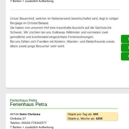
7 Betten + zusätzlich Aufbettung
Unser Bauernhof, welcher im Nebenerwerb bewirtschaftet wird, liegt in ruhiger
Berglage im Ortsteil Bielatal.
Sie haben von unserem Hof eine traumhafte Aussicht auf die Sächsische
Schweiz. Wir züchten bei uns Galloway-Wildrinder und vermieten zwei
gemütliche und komfortabel eingerichtete Ferienwohnungen.
Bei uns fühlen sich Familien mit Kindern, Wander- und Kletterfreunde sowie,
ältere sowie junge Besucher sehr wohl.
Ferienhaus Petra
Ferienhaus Petra
40744
Dolni Chribska
Objekt pro Tag ab:
60€
Chribska 27
Objekt p. Woche ab:
420€
Telefon: 00420-776342577
7 Betten + zusätzlich Aufbettung