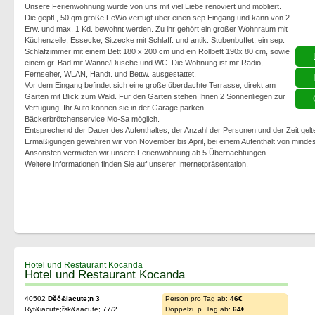
Unsere Ferienwohnung wurde von uns mit viel Liebe renoviert und möbliert.
Die gepfl., 50 qm große FeWo verfügt über einen sep.Eingang und kann von 2
Erw. und max. 1 Kd. bewohnt werden. Zu ihr gehört ein großer Wohnraum mit
Küchenzeile, Essecke, Sitzecke mit Schlaff. und antik. Stubenbuffet; ein sep.
Schlafzimmer mit einem Bett 180 x 200 cm und ein Rollbett 190x 80 cm, sowie
einem gr. Bad mit Wanne/Dusche und WC. Die Wohnung ist mit Radio,
Fernseher, WLAN, Handt. und Bettw. ausgestattet.
Vor dem Eingang befindet sich eine große überdachte Terrasse, direkt am
Garten mit Blick zum Wald. Für den Garten stehen Ihnen 2 Sonnenliegen zur
Verfügung. Ihr Auto können sie in der Garage parken.
Bäckerbrötchenservice Mo-Sa möglich.
Entsprechend der Dauer des Aufenthaltes, der Anzahl der Personen und der Zeit gelt
Ermäßigungen gewähren wir von November bis April, bei einem Aufenthalt von mind
Ansonsten vermieten wir unsere Ferienwohnung ab 5 Übernachtungen.
Weitere Informationen finden Sie auf unserer Internetpräsentation.
Hotel und Restaurant Kocanda
Hotel und Restaurant Kocanda
40502
Děč&iacute;n 3
Person pro Tag ab:
46€
Ryt&iacute;řsk&aacute; 77/2
Doppelzi. p. Tag ab:
64€