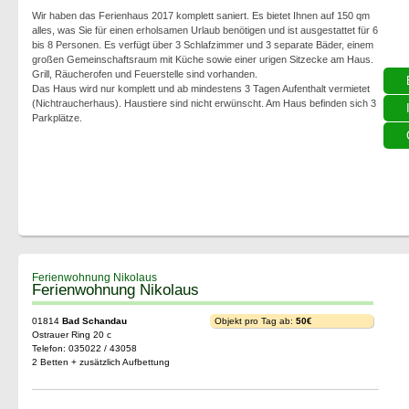
Wir haben das Ferienhaus 2017 komplett saniert. Es bietet Ihnen auf 150 qm
alles, was Sie für einen erholsamen Urlaub benötigen und ist ausgestattet für 6
bis 8 Personen. Es verfügt über 3 Schlafzimmer und 3 separate Bäder, einem
großen Gemeinschaftsraum mit Küche sowie einer urigen Sitzecke am Haus.
Grill, Räucherofen und Feuerstelle sind vorhanden.
Das Haus wird nur komplett und ab mindestens 3 Tagen Aufenthalt vermietet
(Nichtraucherhaus). Haustiere sind nicht erwünscht. Am Haus befinden sich 3
Parkplätze.
Ferienwohnung Nikolaus
Ferienwohnung Nikolaus
01814
Bad Schandau
Objekt pro Tag ab:
50€
Ostrauer Ring 20 c
Telefon: 035022 / 43058
2 Betten + zusätzlich Aufbettung