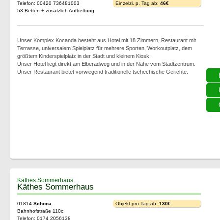
Telefon: 00420 736481003
Einzelzi. p. Tag ab:
46€
53 Betten + zusätzlich Aufbettung
Unser Komplex Kocanda besteht aus Hotel mit 18 Zimmern, Restaurant mit
Terrasse, universalem Spielplatz für mehrere Sporten, Workoutplatz, dem
größtem Kinderspielplatz in der Stadt und kleinem Kiosk.
Unser Hotel liegt direkt am Elberadweg und in der Nähe vom Stadtzentrum.
Unser Restaurant bietet vorwiegend traditionelle tschechische Gerichte.
Käthes Sommerhaus
Käthes Sommerhaus
01814
Schöna
Objekt pro Tag ab:
130€
Bahnhofstraße 110c
Telefon: 0174 2056138