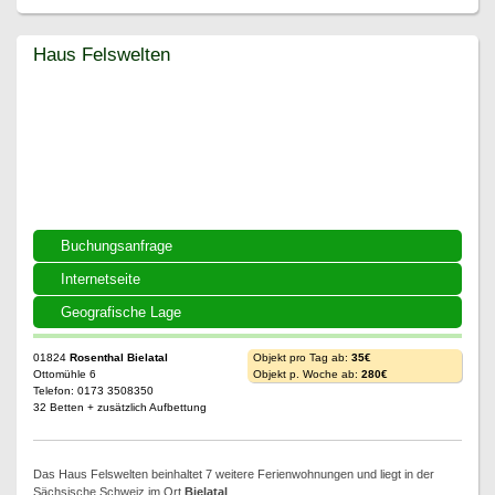
Haus Felswelten
Haus Felswelten
Buchungsanfrage
Internetseite
Geografische Lage
01824
Rosenthal Bielatal
Objekt pro Tag ab:
35€
Ottomühle 6
Objekt p. Woche ab:
280€
Telefon: 0173 3508350
32 Betten + zusätzlich Aufbettung
Das Haus Felswelten beinhaltet 7 weitere Ferienwohnungen und liegt in der
Sächsische Schweiz im Ort
Bielatal
.