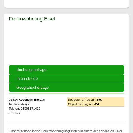
Ferienwohnung Elsel
Ferienwohnung Elsel
Buchungsanfrage
Internetseite
Geografische Lage
01824
Rosenthal-Bielatal
Doppelzi. p. Tag ab:
35€
Am Poststeig 9
Objekt pro Tag ab:
45€
Telefon: 03503371426
2 Betten
Unsere schöne kleine Ferienwohnung liegt mitten in einem der schönsten Täler