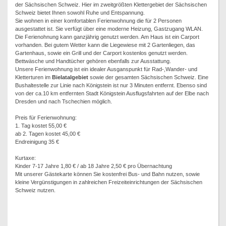
der Sächsischen Schweiz. Hier im zweitgrößten Klettergebiet der Sächsischen
Schweiz bietet Ihnen sowohl Ruhe und Entspannung.
Sie wohnen in einer komfortablen Ferienwohnung die für 2 Personen
ausgestattet ist. Sie verfügt über eine moderne Heizung, Gastzugang WLAN.
Die Ferienohnung kann ganzjährig genutzt werden. Am Haus ist ein Carport
vorhanden. Bei gutem Wetter kann die Liegewiese mit 2 Gartenliegen, das
Gartenhaus, sowie ein Grill und der Carport kostenlos genutzt werden.
Bettwäsche und Handtücher gehören ebenfalls zur Ausstattung.
Unsere Ferienwohnung ist ein idealer Ausganspunkt für Rad-,Wander- und
Kletterturen im
Bielatalgebiet
sowie der gesamten Sächsischen Schweiz. Eine
Bushaltestelle zur Linie nach Königstein ist nur 3 Minuten entfernt. Ebenso sind
von der ca.10 km entfernten Stadt Königstein Ausflugsfahrten auf der Elbe nach
Dresden und nach Tschechien möglich.
Preis für Ferienwohnung:
1. Tag kostet 55,00 €
ab 2. Tagen kostet 45,00 €
Endreinigung 35 €
Kurtaxe:
Kinder 7-17 Jahre 1,80 € / ab 18 Jahre 2,50 € pro Übernachtung
Mit unserer Gästekarte können Sie kostenfrei Bus- und Bahn nutzen, sowie
kleine Vergünstigungen in zahlreichen Freizeiteinrichtungen der Sächsischen
Schweiz nutzen.