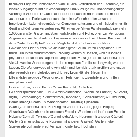
In ruhiger Lage mit unmittelbarer Nähe zu den Kletterfelsen der Ottomühle, ein
idealer Ausgangspunkt für Wanderungen und Ausflüge im Elbsandsteingebirge.
Verbringen Sie Ihren Urlaub in einer dieser neuen, komfortablen und modern
ausgestatteten Ferienwohnungen, die keine Wünsche offen lassen. Im
Innenbereich laden ein gemütlicher Gemeinschaftsraum und ein Spielzimmer für
Groß und Klein zum Verweilen ein. Für einen perfekten Familienurlaub steht ein
1.000qm großer Garten mit Spielmöglichkeiten und Ruhezonen zur Verfügung.
Angrenzend an der Spiel- und Liegewiese befinden sich ein kleiner Bachlauf mit
dem "Natur-Barfußpfad" und die Möglichkeit des Schürfens für kleine
Goldsucher. Oder nutzen Sie die hauseigene Sauna um zu entspannen. Um
Ihren Urlaub zur vollkommenen Erholung werden zu lassen, wird ein kleines
physiotherapeutisches Repertoire angeboten. Es ist gerade die landschaftliche
Vielfalt, welche Wanderungen mit der kompletten Familie nie langweilig werden
lassen. Die Wanderwege sind von leicht und flach bis stark profiliert und etwas
abenteuerlich sehr vielseitig geschichtet. Legendär die Stiegen im
Elbsandsteingebirge ; Wege direkt am Fels, die mit Eisenleitern und Tritten
ausgebaut sind.
Parterre: (Flur, offene Küche(Ceran-Kochfeld, Backofen,
Geschirrspülmaschine, Kühl-/Gefrierkombination), Wohn/Esszimmer(TV(Satellit,
digital), Stereoanlage), Schlafzimmer(Doppelbett), Schlafzimmer(3x Einzelbett),
Badezimmer(Dusche, 2x Waschbecken, Toilette)) Spielraum,
Sauna(Gemeinschaftliche Nutzung mit anderen Gästen, gegen Entgelt),
Abstellraum, Wäschetrockner(gegen Entgelt), Waschmaschine(gegen Entgelt),
Heizung(Zentral), Terrasse(Gemeinschaftliche Nutzung mit anderen Gästen),
Garten(Gemeinschaftliche Nutzung mit anderen Gästen), Gartenmöbel,
Spielgeräte vorhanden (auf Anfrage), Kinderbett, Hochstuhl.