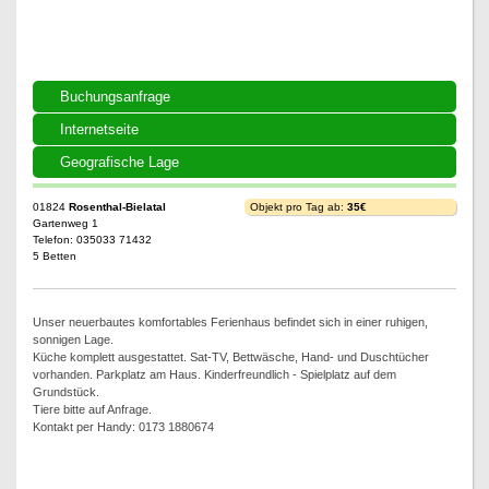
Buchungsanfrage
Internetseite
Geografische Lage
01824
Rosenthal-Bielatal
Objekt pro Tag ab:
35€
Gartenweg 1
Telefon: 035033 71432
5 Betten
Unser neuerbautes komfortables Ferienhaus befindet sich in einer ruhigen,
sonnigen Lage.
Küche komplett ausgestattet. Sat-TV, Bettwäsche, Hand- und Duschtücher
vorhanden. Parkplatz am Haus. Kinderfreundlich - Spielplatz auf dem
Grundstück.
Tiere bitte auf Anfrage.
Kontakt per Handy: 0173 1880674