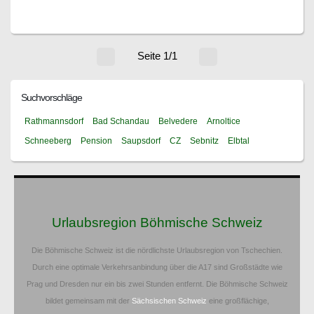
Seite 1/1
Suchvorschläge
Rathmannsdorf
Bad Schandau
Belvedere
Arnoltice
Schneeberg
Pension
Saupsdorf
CZ
Sebnitz
Elbtal
Urlaubsregion Böhmische Schweiz
Die Böhmische Schweiz ist die nördlichste Urlaubsregion von Tschechien.
Durch eine optimale Verkehrsanbindung über die A17 sind Großstädte wie
Prag und Dresden nur ein bis zwei Stunden entfernt. Die Böhmische Schweiz
bildet gemeinsam mit der
Sächsischen Schweiz
eine großflächige,