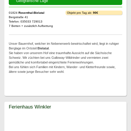
Geografische Lage
01824
Rosenthal-Bielatal
Objekt pro Tag ab:
90€
Bergstraße 41
Telefon: 035033 729013
7 Betten + zusätzlich Aufbettung
Unser Bauernhof, welcher im Nebenerwerb bewirtschaftet wird, liegt in ruhiger
Berglage im Ortsteil
Bielatal
.
Sie haben von unserem Hof eine traumhafte Aussicht auf die Sächsische
Schweiz. Wir züchten bei uns Galloway-Wildrinder und vermieten zwei
gemütliche und komfortabel eingerichtete Ferienwohnungen.
Bei uns fühlen sich Familien mit Kindern, Wander- und Kletterfreunde sowie,
ältere sowie junge Besucher sehr wohl.
Ferienhaus Winkler
Ferienhaus Winkler