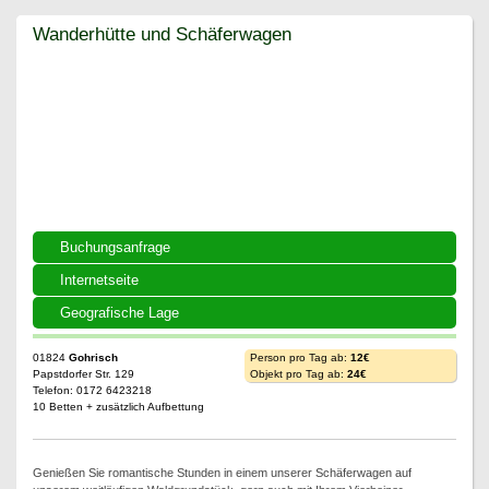
Wanderhütte und Schäferwagen
Wanderhütte und Schäferwagen
Buchungsanfrage
Internetseite
Geografische Lage
01824
Gohrisch
Person pro Tag ab:
12€
Papstdorfer Str. 129
Objekt pro Tag ab:
24€
Telefon: 0172 6423218
10 Betten + zusätzlich Aufbettung
Genießen Sie romantische Stunden in einem unserer Schäferwagen auf