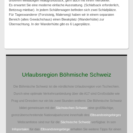
unserem weitläufigen Waldgrundstück, gern auch mit Ihrem Vierbeiner.
Es erwartet Sie eine moderne einfache Ausstattung. (Schlafsack erforderlich,
Bettzeug mietbar). In jedem Schäferwagen befinden sich zwei Schlafplätze.
Für Tageswanderer (Forststeig, Malerweg) haben wir in einem separaten
Bereich (altes Gewächshaus) einen Biwakplatz (Wanderhütte) zur
Übernachtung. In der Wanderhütte gibt es 6 Lagerplätze.
Urlaubsregion Böhmische Schweiz
Die Böhmische Schweiz ist die nördlichste Urlaubsregion von Tschechien.
Durch eine optimale Verkehrsanbindung über die A17 sind Großstädte wie
Prag und Dresden nur ein bis zwei Stunden entfernt. Die Böhmische Schweiz
bildet gemeinsam mit der
Sächsischen Schweiz
eine großflächige,
grenzüberschreitende Nationalparkzone innerhalb des
Elbsandsteingebirges
.
Webcamfotos sind nur für die
Sächsische Schweiz
verfügbar. In sen
Infoportalen
für das
Elbsandsteingebirge
erhalten Sie weitere Tipps für einen