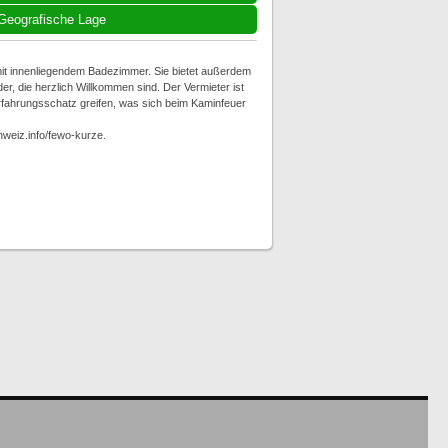
Geografische Lage
t innenliegendem Badezimmer. Sie bietet außerdem
der, die herzlich Willkommen sind. Der Vermieter ist
rfahrungsschatz greifen, was sich beim Kaminfeuer
hweiz.info/fewo-kurze.