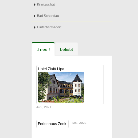
Kirnitzschtal
Bad Schandau
Hinterhermsdorf
neu !
beliebt
Hotel Zlatá Lípa
Juni, 2021
Mai, 2022
Ferienhaus Zenk