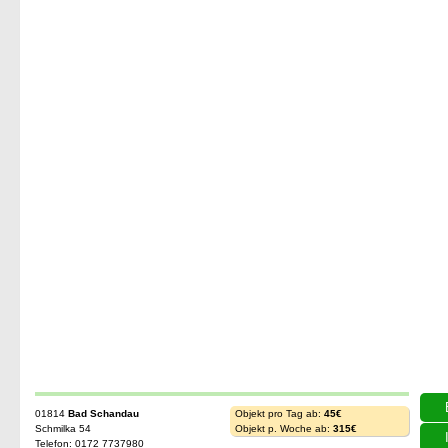
01814
Bad Schandau
Objekt pro Tag ab:
45€
Schmilka 54
Objekt p. Woche ab:
315€
Telefon: 0172 7737980