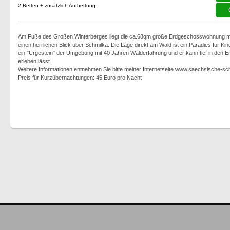
2 Betten + zusätzlich Aufbettung
Am Fuße des Großen Winterberges liegt die ca.68qm große Erdgeschosswohnung mi
einen herrlichen Blick über Schmilka. Die Lage direkt am Wald ist ein Paradies für Kin
ein "Urgestein" der Umgebung mit 40 Jahren Walderfahrung und er kann tief in den E
erleben lässt.
Weitere Informationen entnehmen Sie bitte meiner Internetseite www.saechsische-sc
Preis für Kurzübernachtungen: 45 Euro pro Nacht