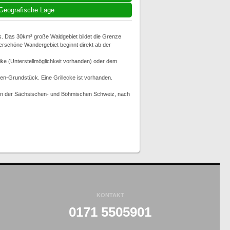
Geografische Lage
s. Das 30km² große Waldgebiet bildet die Grenze
rschöne Wandergebiet beginnt direkt ab der
Bike (Unterstellmöglichkeit vorhanden) oder dem
-Grundstück. Eine Grillecke ist vorhanden.
tren der Sächsischen- und Böhmischen Schweiz, nach
KONTAKT
0171 5505901