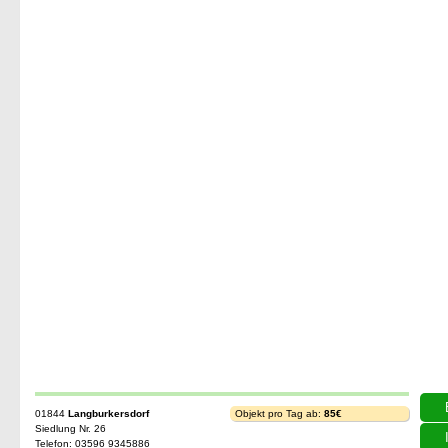
01844
Langburkersdorf
Objekt pro Tag ab:
85€
Siedlung Nr. 26
Telefon: 03596 9345886