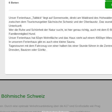
6 Betten
Unser Ferienhaus „Talblick“ liegt auf Sonnenseite, direkt am Waldrand des Hohwalde
zwischen dem Tourismusgebiet Sächsische Schweiz und der Oberlausitz. Das wunde
Unterkunft.
Wer die Ruhe und Schönheit der Natur sucht, ist hier genau richtig, auch mit dem E-
Familienmitglied Hund.
Unser Ferienhaus hat 82qm Wohnfläche und das Haus steht auf einem 4000qm Wiesen
In unserem Ferienhaus gibt es auch eine kleine Sauna.
Tagestouren mit dem Fahrzeug von einer halben bis einer Stunde führen in die Zen
Dresden, Bautzen oder Görlitz.
n Böhmische Schweiz
ien. Durch eine optimale Verkehrsanbindung über die A17 sind Großstädte wie Prag