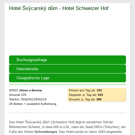
Hotel Švýcarský dům - Hotel Schweizer Hof
Hotel Švýcarský dům - Hotel Schweizer Hof
Buchungsanfrage
Internetseite
Geografische Lage
40502
Jilove u Decina
Person pro Tag ab:
31€
Sneznik 105
Doppelzi. p. Tag ab:
62€
Telefon: 00420412550219
Einzelzi. p. Tag ab:
38€
26 Betten + zusätzlich Aufbettung
Das Hotel "Švýcarský dům" (Schweizer Hof) liegt im westlichen Teil der
Böhmischen Schweiz, in etwa 600 m ü.M., nahe der Stadt Děčín (Tetschen), am
Fuße des Hohen
Schneeberges
. Das Hotel wurde im Jahre 1893 eingeweiht,