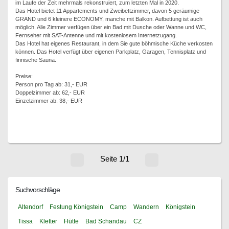
im Laufe der Zeit mehrmals rekonstruiert, zum letzten Mal in 2020.
Das Hotel bietet 11 Appartements und Zweibettzimmer, davon 5 geräumige
GRAND und 6 kleinere ECONOMY, manche mit Balkon. Aufbettung ist auch
möglich. Alle Zimmer verfügen über ein Bad mit Dusche oder Wanne und WC,
Fernseher mit SAT-Antenne und mit kostenlosem Internetzugang.
Das Hotel hat eigenes Restaurant, in dem Sie gute böhmische Küche verkosten
können. Das Hotel verfügt über eigenen Parkplatz, Garagen, Tennisplatz und
finnische Sauna.
Preise:
Person pro Tag ab: 31,- EUR
Doppelzimmer ab: 62,- EUR
Einzelzimmer ab: 38,- EUR
Seite 1/1
Suchvorschläge
Altendorf
Festung Königstein
Camp
Wandern
Königstein
Tissa
Kletter
Hütte
Bad Schandau
CZ