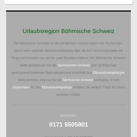
Urlaubsregion Böhmische Schweiz
Die Böhmische Schweiz ist die nördlichste Urlaubsregion von Tschechien.
Durch eine optimale Verkehrsanbindung über die A17 sind Großstädte wie
Prag und Dresden nur ein bis zwei Stunden entfernt. Die Böhmische Schweiz
bildet gemeinsam mit der
Sächsischen Schweiz
eine großflächige,
grenzüberschreitende Nationalparkzone innerhalb des
Elbsandsteingebirges
.
Webcamfotos sind nur für die
Sächsische Schweiz
verfügbar. In sen
Infoportalen
für das
Elbsandsteingebirge
erhalten Sie weitere Tipps für einen
schönen Urlaub.
KONTAKT
0171 5505901