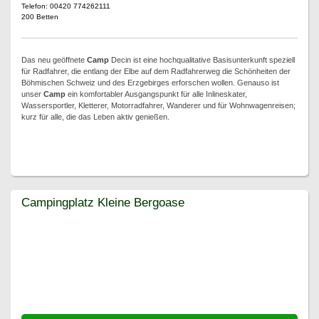
Telefon: 00420 774262111
200 Betten
Das neu geöffnete
Camp
Decin ist eine hochqualitative Basisunterkunft speziell
für Radfahrer, die entlang der Elbe auf dem Radfahrerweg die Schönheiten der
Böhmischen Schweiz und des Erzgebirges erforschen wollen. Genauso ist
unser
Camp
ein komfortabler Ausgangspunkt für alle Inlineskater,
Wassersportler, Kletterer, Motorradfahrer, Wanderer und für Wohnwagenreisen;
kurz für alle, die das Leben aktiv genießen.
Campingplatz Kleine Bergoase
Campingplatz Kleine Bergoase