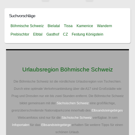
Suchvorschläge
Böhmische Schweiz
Bielatal
Tissa
Kamenice
Wandern
Prebischtor
Elbtal
Gasthof
CZ
Festung Königstein
Urlaubsregion Böhmische Schweiz
Die Böhmische Schweiz ist die nördlichste Urlaubsregion von Tschechien.
Durch eine optimale Verkehrsanbindung über die A17 sind Großstädte wie
Prag und Dresden nur ein bis zwei Stunden entfernt. Die Böhmische Schweiz
bildet gemeinsam mit der
Sächsischen Schweiz
eine großflächige,
grenzüberschreitende Nationalparkzone innerhalb des
Elbsandsteingebirges
.
Webcamfotos sind nur für die
Sächsische Schweiz
verfügbar. In sen
Infoportalen
für das
Elbsandsteingebirge
erhalten Sie weitere Tipps für einen
schönen Urlaub.