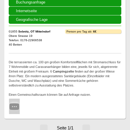
Buchungsanfrage
Internetseite
Geografische Lage
01855
Sebnitz, OT Mittelndorf
Person pro Tag ab:
6€
Obere Strasse 19
Telefon: 0176-22906538
40 Betten
Die terrassierten ca. 100 qm großen Komfortstellflächen mit Stromanschluss für
7 Wohnmobile und Caravananhänger bilden eine, jeweils für sich, abgetrennte
Einheit mit großem Freiraum. 6
Campingzelte
finden auf der großen Wiese
ihren Platz. Ein modern ausgestattetes Sanitärgebäude (Einzelbäder mit
Dusche, WC und Waschplatz) und eine Sommerküche gehören
selbstverständlich zu Ausstattung des Platzes.
Einen Gemeinschaftsraum können Sie auf Anfrage nutzen.
Seite 1/1