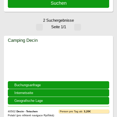
2 Suchergebnisse
Seite 1/1
Camping Decin
Camping Decin
Buchungsanfrage
Internetseite
Geografische Lage
40502
Decin - Tetschen
Person pro Tag ab:
3,20€
Polabí (pro některé navigace Rytířská)