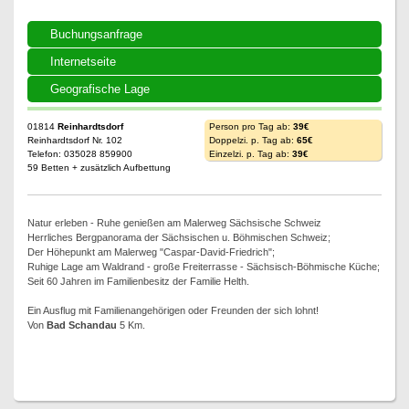
Buchungsanfrage
Internetseite
Geografische Lage
01814
Reinhardtsdorf
Person pro Tag ab:
39€
Reinhardtsdorf Nr. 102
Doppelzi. p. Tag ab:
65€
Telefon: 035028 859900
Einzelzi. p. Tag ab:
39€
59 Betten + zusätzlich Aufbettung
Natur erleben - Ruhe genießen am Malerweg Sächsische Schweiz
Herrliches Bergpanorama der Sächsischen u. Böhmischen Schweiz;
Der Höhepunkt am Malerweg "Caspar-David-Friedrich";
Ruhige Lage am Waldrand - große Freiterrasse - Sächsisch-Böhmische Küche;
Seit 60 Jahren im Familienbesitz der Familie Helth.
Ein Ausflug mit Familienangehörigen oder Freunden der sich lohnt!
Von
Bad Schandau
5 Km.