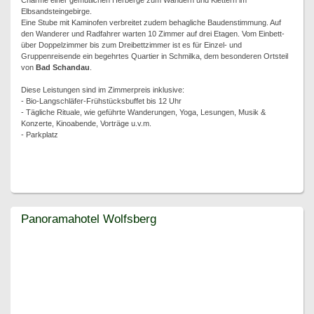
Charme einer gemütlichen Herberge zum Wandern und Klettern im
Elbsandsteingebirge.
Eine Stube mit Kaminofen verbreitet zudem behagliche Baudenstimmung. Auf
den Wanderer und Radfahrer warten 10 Zimmer auf drei Etagen. Vom Einbett-
über Doppelzimmer bis zum Dreibettzimmer ist es für Einzel- und
Gruppenreisende ein begehrtes Quartier in Schmilka, dem besonderen Ortsteil
von
Bad Schandau
.
Diese Leistungen sind im Zimmerpreis inklusive:
- Bio-Langschläfer-Frühstücksbuffet bis 12 Uhr
- Tägliche Rituale, wie geführte Wanderungen, Yoga, Lesungen, Musik &
Konzerte, Kinoabende, Vorträge u.v.m.
- Parkplatz
Panoramahotel Wolfsberg
Panoramahotel Wolfsberg