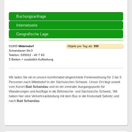
Buchungsanfrage
Internetseite
Geografische Lage
01855
Mittelndorf
Objekt pro Tag ab:
35€
Schandauer Str.3
Telefon: 035022 - 40 7 63
5 Betten + zusätzlich Aufbettung
Wir laden Sie ein in unsere komfortabel eingerichtete Ferienwohnung für 2 bis 5
Personen nach Mittelndorf in der Sächsischen Schweiz. Unser Ort liegt unweit
vom Kurort
Bad Schandau
und ist ein zentraler Ausgangspunkt für
Wanderungen und Ausflüge in die Böhmische- und Sächsische Schweiz. Wir
haben hier eine Verkehrsanbindung mit dem Bus in die Kreisstadt Sebnitz und
nach
Bad Schandau
.