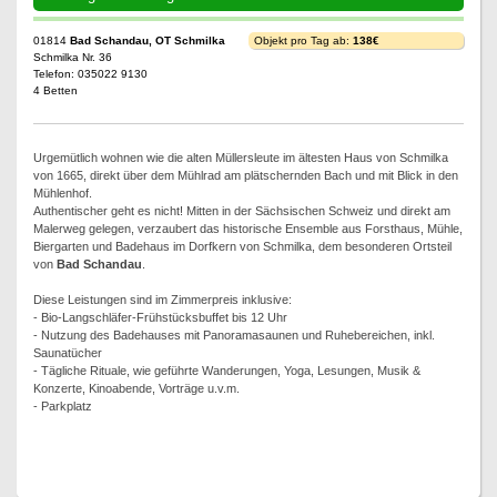
01814
Bad Schandau, OT Schmilka
Objekt pro Tag ab:
138€
Schmilka Nr. 36
Telefon: 035022 9130
4 Betten
Urgemütlich wohnen wie die alten Müllersleute im ältesten Haus von Schmilka
von 1665, direkt über dem Mühlrad am plätschernden Bach und mit Blick in den
Mühlenhof.
Authentischer geht es nicht! Mitten in der Sächsischen Schweiz und direkt am
Malerweg gelegen, verzaubert das historische Ensemble aus Forsthaus, Mühle,
Biergarten und Badehaus im Dorfkern von Schmilka, dem besonderen Ortsteil
von
Bad Schandau
.
Diese Leistungen sind im Zimmerpreis inklusive:
- Bio-Langschläfer-Frühstücksbuffet bis 12 Uhr
- Nutzung des Badehauses mit Panoramasaunen und Ruhebereichen, inkl.
Saunatücher
- Tägliche Rituale, wie geführte Wanderungen, Yoga, Lesungen, Musik &
Konzerte, Kinoabende, Vorträge u.v.m.
- Parkplatz