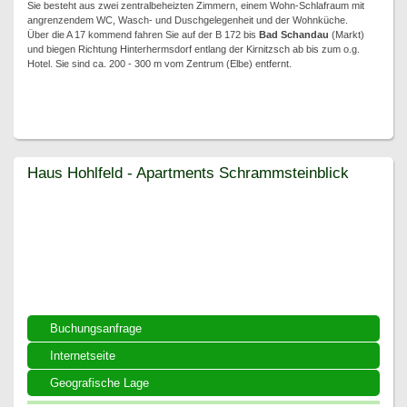
Sie besteht aus zwei zentralbeheizten Zimmern, einem Wohn-Schlafraum mit
angrenzendem WC, Wasch- und Duschgelegenheit und der Wohnküche.
Über die A 17 kommend fahren Sie auf der B 172 bis
Bad Schandau
(Markt)
und biegen Richtung Hinterhermsdorf entlang der Kirnitzsch ab bis zum o.g.
Hotel. Sie sind ca. 200 - 300 m vom Zentrum (Elbe) entfernt.
Haus Hohlfeld - Apartments Schrammsteinblick
Haus Hohlfeld - Apartments Schrammsteinblick
Buchungsanfrage
Internetseite
Geografische Lage