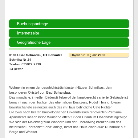
Buchungsanfrage
Internetseite
Geografische Lage
01814
Bad Schandau, OT Schmilka
Objekt pro Tag ab:
208€
Schmilka Nr. 24
Telefon: 035022 9130
13 Betten
Wohnen in einem der geschichtsträchtigsten Häuser Schmilkas, dem
besonderen Ortsteil von
Bad Schandau
.
Das mondäne, im edlen Bäderstil liebevoll denkmalgerecht sanierte Gebäude ist
benannt nach der Tochter des ehemaligen Besitzers, Rudolf Hering. Dieser
bewirtschaftete seinerzeit auch das im Haus befindliche Cafe Richter.
Die zwei nach besten baubiologischen Erkenntnissen renovierten Premium-
Apartments lassen keine Wünsche offen für den Urlaub im Elbsandsteingebirge.
Wo sich der Malerweg zum Wandern und der Elberadweg kreuzen und das
historische Fährschiff "Lena" anlegt, bietet das Haus einen 360° Rundblick auf
Berge und Wasser.