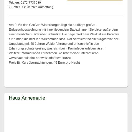
Telefon: 0172 7737980
2 Betten + zusätzlich Aufbettung
Am Fuße des Großen Winterberges liegt die ca.68qm große
Erdgeschosswohnung mit innenliegendem Badezimmer. Sie bietet außerdem
einen herrlichen Blick über Schmilka. Die Lage direkt am Wald ist ein Paradies
für Kinder, die herzlich Willkommen sind. Der Vermieter ist ein "Urgestein" der
Umgebung mit 40 Jahren Walderfahrung und er kann tief in den
Erfahrungsschatz greifen, was sich beim Kaminfeuer erleben lässt.
Weitere Informationen entnehmen Sie bitte meiner Internetseite
www.saechsische-schweiz.info/fewo-kurze.
Preis für Kurzübernachtungen: 45 Euro pro Nacht
Haus Annemarie
Haus Annemarie