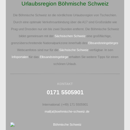
Urlaubsregion Böhmische Schweiz
Die Böhmische Schweiz ist die nördlichste Urlaubsregion von Tschechien.
Durch eine optimale Verkehrsanbindung über die A17 sind Großstädte wie
Prag und Dresden nur ein bis zwei Stunden entfernt. Die Böhmische Schweiz
bildet gemeinsam mit der
Sächsischen Schweiz
eine großflächige,
grenzüberschreitende Nationalparkzone innerhalb des
Elbsandsteingebirges
.
Webcamfotos sind nur für die
Sächsische Schweiz
verfügbar. In sen
Infoportalen
für das
Elbsandsteingebirge
erhalten Sie weitere Tipps für einen
schönen Urlaub.
KONTAKT
0171 5505901
International: (+49) 171 5505901
mail(at)boehmische-schweiz.de