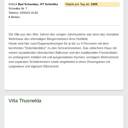
01814
Bad Schandau, OT Schmilka
Objekt pro Tag ab:
160€
Schmilka Nr. 7
Telefon: 035022 9130
8 Betten
Die Villa aus den 30er Jahren des vorigen Jahrhunderts war einst das mondäne
Wohnhaus des ehemaligen Bürgermeisters Arno Hohlfeld.
Heute sind hier zwei Etagenwohnungen für je bis zu 4 Personen mit dem
berühmten "Dolomitenblick" zu den Schrammsteinen. Das stilsichere Haus mit
seinen ausladenden überdachten Balkonen und den traditionellen Fensterläden
ist umfangreich möbliert mit voll ausgestatteten Küchen, sonnigem Wohnzimmer
und separaten Schlafzimmern sowie eingebettet in einen Rosengarten mit
Liegewiese und eigenem Elbestrand.
Villa Thusnelda
Villa Thusnelda