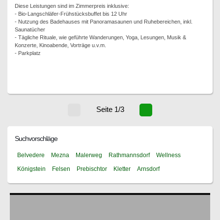
Diese Leistungen sind im Zimmerpreis inklusive:
- Bio-Langschläfer-Frühstücksbuffet bis 12 Uhr
- Nutzung des Badehauses mit Panoramasaunen und Ruhebereichen, inkl.
Saunatücher
- Tägliche Rituale, wie geführte Wanderungen, Yoga, Lesungen, Musik &
Konzerte, Kinoabende, Vorträge u.v.m.
- Parkplatz
Seite 1/3
Suchvorschläge
Belvedere
Mezna
Malerweg
Rathmannsdorf
Wellness
Königstein
Felsen
Prebischtor
Kletter
Arnsdorf