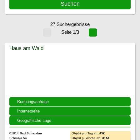
27 Suchergebnisse
Seite 1/3
Haus am Wald
Haus am Wald
Buchungsanfrage
Internetseite
Geografische Lage
01814
Bad Schandau
Objekt pro Tag ab:
45€
Schmilka 54
Objekt p. Woche ab:
315€