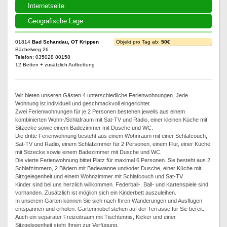
Internetseite
Geografische Lage
01814
Bad Schandau, OT Krippen
Objekt pro Tag ab:
50€
Bächelweg 26
Telefon: 035028 80158
12 Betten + zusätzlich Aufbettung
Wir bieten unseren Gästen 4 unterschiedliche Ferienwohnungen. Jede
Wohnung ist individuell und geschmackvoll eingerichtet.
Zwei Ferienwohnungen für je 2 Personen bestehen jeweils aus einem
kombinierten Wohn-/Schlafraum mit Sat-TV und Radio, einer kleinen Küche mit
Sitzecke sowie einem Badezimmer mit Dusche und WC.
Die dritte Ferienwohnung besteht aus einem Wohnraum mit einer Schlafcouch,
Sat-TV und Radio, einem Schlafzimmer für 2 Personen, einem Flur, einer Küche
mit Sitzecke sowie einem Badezimmer mit Dusche und WC.
Die vierte Ferienwohnung bittet Platz für maximal 6 Personen. Sie besteht aus 2
Schlafzimmern, 2 Bädern mit Badewanne und/oder Dusche, einer Küche mit
Sitzgelegenheit und einem Wohnzimmer mit Schlafcouch und Sat-TV.
Kinder sind bei uns herzlich willkommen. Federball-, Ball- und Kartenspiele sind
vorhanden. Zusätzlich ist möglich sich ein Kinderbett auszuleihen.
In unserem Garten können Sie sich nach Ihren Wanderungen und Ausflügen
entspannen und erholen. Gartenmöbel stehen auf der Terrasse für Sie bereit.
Auch ein separater Freizeitraum mit Tischtennis, Kicker und einer
Sitzgelegenheit steht Ihnen zur Verfügung.