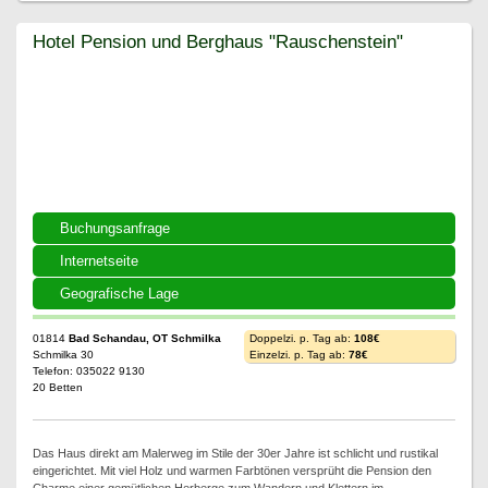
Hotel Pension und Berghaus "Rauschenstein"
Hotel Pension und Berghaus "Rauschenstein"
Buchungsanfrage
Internetseite
Geografische Lage
01814
Bad Schandau, OT Schmilka
Doppelzi. p. Tag ab:
108€
Schmilka 30
Einzelzi. p. Tag ab:
78€
Telefon: 035022 9130
20 Betten
Das Haus direkt am Malerweg im Stile der 30er Jahre ist schlicht und rustikal
eingerichtet. Mit viel Holz und warmen Farbtönen versprüht die Pension den