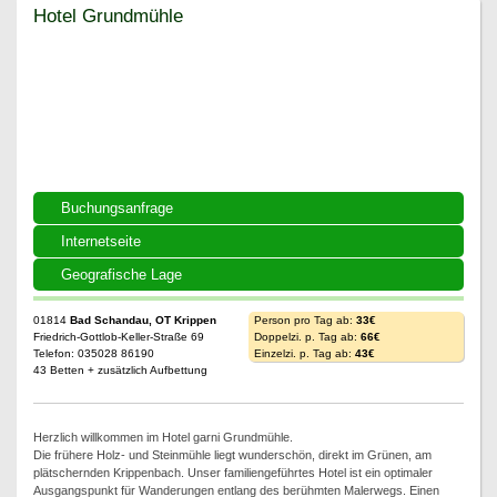
Hotel Grundmühle
Hotel Grundmühle
Buchungsanfrage
Internetseite
Geografische Lage
01814
Bad Schandau, OT Krippen
Person pro Tag ab:
33€
Friedrich-Gottlob-Keller-Straße 69
Doppelzi. p. Tag ab:
66€
Telefon: 035028 86190
Einzelzi. p. Tag ab:
43€
43 Betten + zusätzlich Aufbettung
Herzlich willkommen im Hotel garni Grundmühle.
Die frühere Holz- und Steinmühle liegt wunderschön, direkt im Grünen, am
plätschernden Krippenbach. Unser familiengeführtes Hotel ist ein optimaler
Ausgangspunkt für Wanderungen entlang des berühmten Malerwegs. Einen