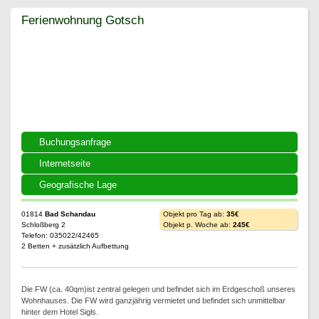
Ferienwohnung Gotsch
Ferienwohnung Gotsch
Buchungsanfrage
Internetseite
Geografische Lage
01814
Bad Schandau
Objekt pro Tag ab:
35€
Schloßberg 2
Objekt p. Woche ab:
245€
Telefon: 035022/42465
2 Betten + zusätzlich Aufbettung
Die FW (ca. 40qm)ist zentral gelegen und befindet sich im Erdgeschoß unseres
Wohnhauses. Die FW wird ganzjährig vermietet und befindet sich unmittelbar
hinter dem Hotel Sigls.