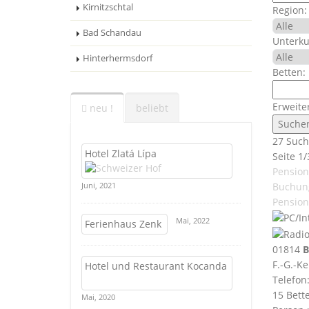
Kirnitzschtal
Region:
Bad Schandau
Unterku
Hinterhermsdorf
Betten:
Erweite
neu !
beliebt
27 Such
Hotel Zlatá Lípa
Seite 1/
Pension
Buchun
Juni, 2021
Pension
Mai, 2022
Ferienhaus Zenk
01814
B
F.-G.-Ke
Hotel und Restaurant Kocanda
Telefon
15 Bett
Mai, 2020