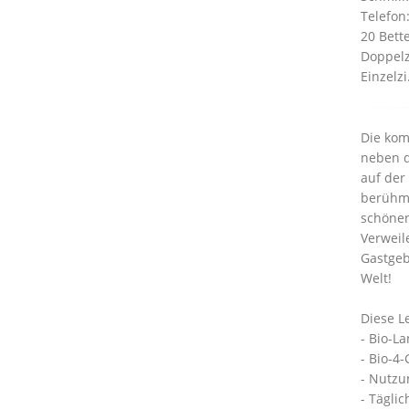
Telefon
20 Bett
Doppelz
Einzelzi
Die kom
neben d
auf der
berühmt
schönen
Verweil
Gastgeb
Welt!
Diese L
- Bio-L
- Bio-4
- Nutzu
- Tägli