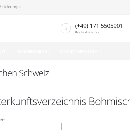
Mitteleuropa
(+49) 171 5505901
Kontakttelefon
NFT
WANDERN/BIKEN
KONTAKT/IMPRESSUM
schen Schweiz
erkunftsverzeichnis Böhmisc
rt
: