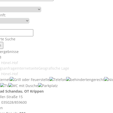
nft:
rte Suche
ergebnisse
3
 Hönel-Hof
gsanfrage
Internetseite
Geografische Lage
 Hönel-Hof
ad Schandau, OT Krippen
ller-Straße 15
: 035028/859600
en