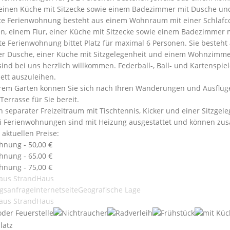
leinen Küche mit Sitzecke sowie einem Badezimmer mit Dusche un
tte Ferienwohnung besteht aus einem Wohnraum mit einer Schlafco
n, einem Flur, einer Küche mit Sitzecke sowie einem Badezimmer
rte Ferienwohnung bittet Platz für maximal 6 Personen. Sie beste
r Dusche, einer Küche mit Sitzgelegenheit und einem Wohnzimmer
sind bei uns herzlich willkommen. Federball-, Ball- und Kartenspiel
ett auszuleihen.
rem Garten können Sie sich nach Ihren Wanderungen und Ausflüg
Terrasse für Sie bereit.
n separater Freizeitraum mit Tischtennis, Kicker und einer Sitzgel
ei Ferienwohnungen sind mit Heizung ausgestattet und können z
 aktuellen Preise:
hnung - 50,00 €
hnung - 65,00 €
hnung - 75,00 €
aus StrandHaus
gsanfrage
Internetseite
Geografische Lage
aus StrandHaus