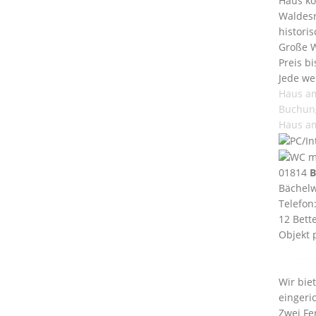
Haus kö
Waldesr
histori
Große W
Preis b
Jede we
Haus a
Buchun
Haus a
01814
B
Bächel
Telefon
12 Bett
Objekt 
Wir bie
eingeric
Zwei Fe