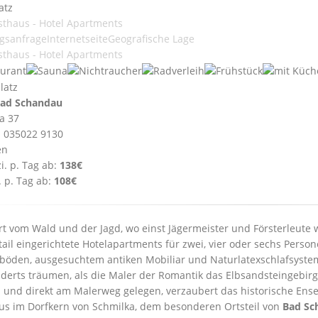
atz
sthaus - Hotel Apartments
gsanfrage
Internetseite
Geografische Lage
sthaus - Hotel Apartments
ad Schandau
a 37
: 035022 9130
en
i. p. Tag ab:
138€
. p. Tag ab:
108€
ert vom Wald und der Jagd, wo einst Jägermeister und Försterleute 
ail eingerichtete Hotelapartments für zwei, vier oder sechs Perso
böden, ausgesuchtem antiken Mobiliar und Naturlatexschlafsystemen
derts träumen, als die Maler der Romantik das Elbsandsteingebirge
 und direkt am Malerweg gelegen, verzaubert das historische Ens
s im Dorfkern von Schmilka, dem besonderen Ortsteil von
Bad Sc