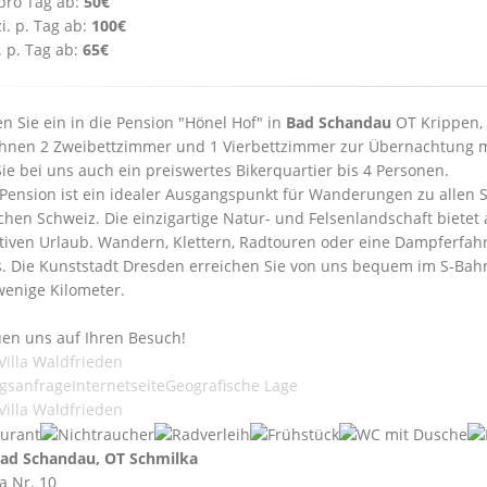
pro Tag ab:
50€
i. p. Tag ab:
100€
. p. Tag ab:
65€
en Sie ein in die Pension "Hönel Hof" in
Bad Schandau
OT Krippen, 
Ihnen 2 Zweibettzimmer und 1 Vierbettzimmer zur Übernachtung mit
Sie bei uns auch ein preiswertes Bikerquartier bis 4 Personen.
Pension ist ein idealer Ausgangspunkt für Wanderungen zu allen
hen Schweiz. Die einzigartige Natur- und Felsenlandschaft bietet
tiven Urlaub. Wandern, Klettern, Radtouren oder eine Dampferfahr
s. Die Kunststadt Dresden erreichen Sie von uns bequem im S-Bah
wenige Kilometer.
uen uns auf Ihren Besuch!
Villa Waldfrieden
gsanfrage
Internetseite
Geografische Lage
Villa Waldfrieden
ad Schandau, OT Schmilka
a Nr. 10