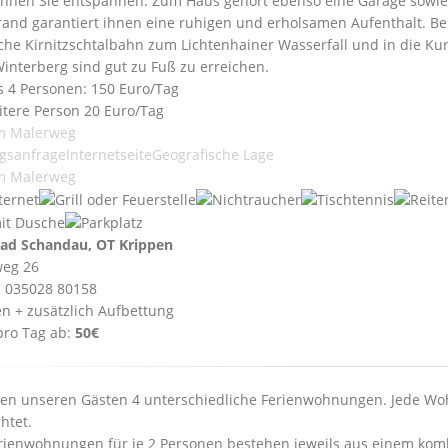
nnen Sie entspannen. Zum Haus gehört ebenso eine Garage sowie w
and garantiert ihnen eine ruhigen und erholsamen Aufenthalt. Be
sche Kirnitzschtalbahn zum Lichtenhainer Wasserfall und in die Ku
interberg sind gut zu Fuß zu erreichen.
is 4 Personen: 150 Euro/Tag
itere Person 20 Euro/Tag
m Malerweg
gsanfrage
Internetseite
Geografische Lage
m Malerweg
ad Schandau, OT Krippen
weg 26
: 035028 80158
en + zusätzlich Aufbettung
pro Tag ab:
50€
ten unseren Gästen 4 unterschiedliche Ferienwohnungen. Jede Woh
htet.
rienwohnungen für je 2 Personen bestehen jeweils aus einem kom