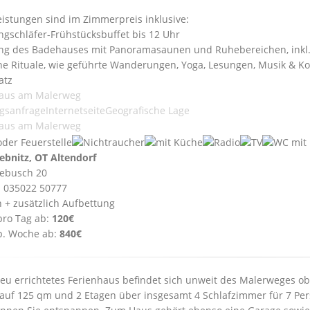
eistungen sind im Zimmerpreis inklusive:
angschläfer-Frühstücksbuffet bis 12 Uhr
ng des Badehauses mit Panoramasaunen und Ruhebereichen, inkl
che Rituale, wie geführte Wanderungen, Yoga, Lesungen, Musik & Ko
atz
haus am Malerweg
gsanfrage
Internetseite
Geografische Lage
haus am Malerweg
ebnitz, OT Altendorf
ebusch 20
: 035022 50777
n + zusätzlich Aufbettung
pro Tag ab:
120€
p. Woche ab:
840€
eu errichtetes Ferienhaus befindet sich unweit des Malerweges ob
 auf 125 qm und 2 Etagen über insgesamt 4 Schlafzimmer für 7 Pe