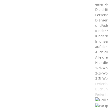
einer k
Die dri
Persone
Die vie
und/ode
Kinder 
Kinderb
In unse
auf der 
Auch ei
Alle dr
Hier die
1-Zi-Wo
2-Zi-Wo
3-Zi-Wo
Ferienh
Buchun
Ferienh