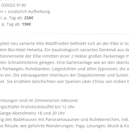
: 035022 9130
en + zusätzlich Aufbettung
i. p. Tag ab:
258€
. p. Tag ab:
198€
plett neu sanierte Villa Waldfrieden befindet sich an der Elbe in S
em Bio-Hotel Helvetia. Ein baubiologisch saniertes Denkmal aus 
 Sonnenseite der Elbe inmitten einer 2 Hektar großen Parkanlage mi
en Schrammsteine gelegen. Eine Gartenanlage wie an den oberital
 Parkwegen, Ruhebänken, Liegestühlen und alten Zypressen, die a
en ein. Die extravaganten Interieurs der Doppelzimmer und Suiten
er. Sie erzählen Geschichten von Spanien über China, von Indien bi
eistungen sind im Zimmerpreis inklusive:
angschläfer-Frühstücksbuffet bis 12 Uhr
-Gänge-Abendmenü 18 und 20 Uhr
ng des Badehauses mit Panoramasaunen und Ruhebereichen, inkl
che Rituale, wie geführte Wanderungen, Yoga, Lesungen, Musik & Ko