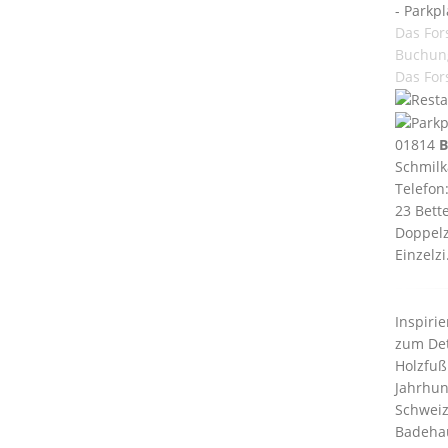
- Parkpl
Das For
Buchun
Das For
01814
B
Schmilk
Telefon
23 Bett
Doppelz
Einzelzi
Inspiri
zum Det
Holzfuß
Jahrhun
Schweiz
Badehau