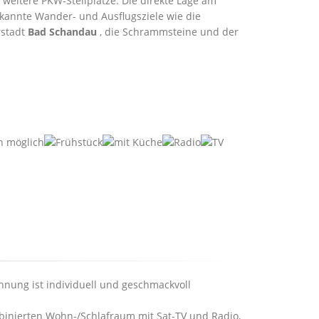
eitere PKW-Stellplätze. Die direkte Lage am
kannte Wander- und Ausflugsziele wie die
rstadt
Bad Schandau
, die Schrammsteine und der
nung ist individuell und geschmackvoll
binierten Wohn-/Schlafraum mit Sat-TV und Radio,