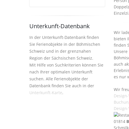
Person 
Doppelz
Einzelzi
Unterkunft-Datenbank
Wir lad
In der Unterkunft-Datenbank finden
bieten 
Sie Ferienobjekte in der Böhmischen
finden 
Schweiz und in der grenznahen
Unsere 
Böhmisc
Region der Sächsischen Schweiz.
auch ak
Mit Hilfe von Suchkriterien können Sie
Erlebni
nach Ihrer optimalen Unterkunft
es nur 
suchen. Alle Ferienobjekte der
Datenbank finden Sie auch in der
Wir fre
Unterkunft-Karte
.
Design-
Buchun
Design-
01814
B
Schmilk