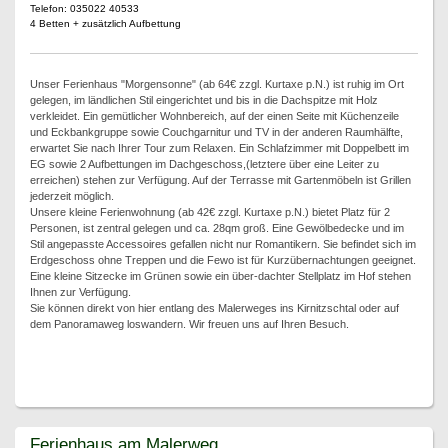
Telefon: 035022 40533
4 Betten + zusätzlich Aufbettung
Unser Ferienhaus "Morgensonne" (ab 64€ zzgl. Kurtaxe p.N.) ist ruhig im Ort
gelegen, im ländlichen Stil eingerichtet und bis in die Dachspitze mit Holz
verkleidet. Ein gemütlicher Wohnbereich, auf der einen Seite mit Küchenzeile
und Eckbankgruppe sowie Couchgarnitur und TV in der anderen Raumhälfte,
erwartet Sie nach Ihrer Tour zum Relaxen. Ein Schlafzimmer mit Doppelbett im
EG sowie 2 Aufbettungen im Dachgeschoss,(letztere über eine Leiter zu
erreichen) stehen zur Verfügung. Auf der Terrasse mit Gartenmöbeln ist Grillen
jederzeit möglich.
Unsere kleine Ferienwohnung (ab 42€ zzgl. Kurtaxe p.N.) bietet Platz für 2
Personen, ist zentral gelegen und ca. 28qm groß. Eine Gewölbedecke und im
Stil angepasste Accessoires gefallen nicht nur Romantikern. Sie befindet sich im
Erdgeschoss ohne Treppen und die Fewo ist für Kurzübernachtungen geeignet.
Eine kleine Sitzecke im Grünen sowie ein über-dachter Stellplatz im Hof stehen
Ihnen zur Verfügung.
Sie können direkt von hier entlang des Malerweges ins Kirnitzschtal oder auf
dem Panoramaweg loswandern. Wir freuen uns auf Ihren Besuch.
Ferienhaus am Malerweg