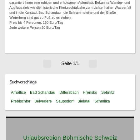
garantiert ihnen eine ruhigen und erholsamen Aufenthalt. Bekannte Wander- und
Ausflugsziele wie die historische Kirnitzschtalbahn zum Lichtenhainer Wasserfall
und in die Kurstadt Bad Schandau , die Schrammsteine und der Große
Winterberg sind gut zu Fuß zu erreichen.
Preis bis 4 Personen: 150 Euro/Tag
Jede weitere Person 20 Euro/Tag
Seite 1/1
Suchvorschläge
Arnoltice
Bad Schandau
Dittersbach
Hrensko
Sebnitz
Prebischtor
Belvedere
Saupsdorf
Bielatal
Schmilka
Urlaubsregion Böhmische Schweiz