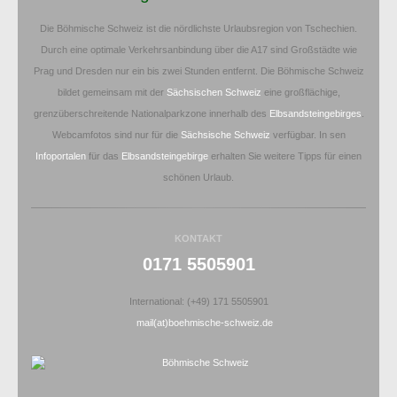
Die Böhmische Schweiz ist die nördlichste Urlaubsregion von Tschechien.
Durch eine optimale Verkehrsanbindung über die A17 sind Großstädte wie
Prag und Dresden nur ein bis zwei Stunden entfernt. Die Böhmische Schweiz
bildet gemeinsam mit der
Sächsischen Schweiz
eine großflächige,
grenzüberschreitende Nationalparkzone innerhalb des
Elbsandsteingebirges
.
Webcamfotos sind nur für die
Sächsische Schweiz
verfügbar. In sen
Infoportalen
für das
Elbsandsteingebirge
erhalten Sie weitere Tipps für einen
schönen Urlaub.
KONTAKT
0171 5505901
International: (+49) 171 5505901
mail(at)boehmische-schweiz.de