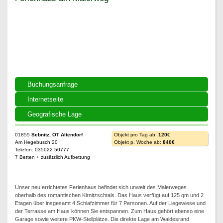
Ferienhaus am Malerweg
Buchungsanfrage
Internetseite
Geografische Lage
01855
Sebnitz, OT Altendorf
Objekt pro Tag ab:
120€
Am Hegebusch 20
Objekt p. Woche ab:
840€
Telefon: 035022 50777
7 Betten + zusätzlich Aufbettung
Unser neu errichtetes Ferienhaus befindet sich unweit des Malerweges
oberhalb des romantischen Kirnitzschtals. Das Haus verfügt auf 125 qm und 2
Etagen über insgesamt 4 Schlafzimmer für 7 Personen. Auf der Liegewiese und
der Terrasse am Haus können Sie entspannen. Zum Haus gehört ebenso eine
Garage sowie weitere PKW-Stellplätze. Die direkte Lage am Waldesrand